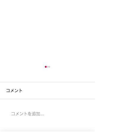
大型補助金応募支援いた
第12回事業再
します
の公募が令和6年
コメント
に開始されまし
国の事業再構築補助金の最後
弊社は補助金応募
の公募が開始されました。締
の事業計画書作成
は7月26日です
切は3月26日です。弊社は応
しております。お
コメントを追加…
募のための事業計画書作成支
絡をお願いいたし
援をさせていただいておりま
づくり補助金も対