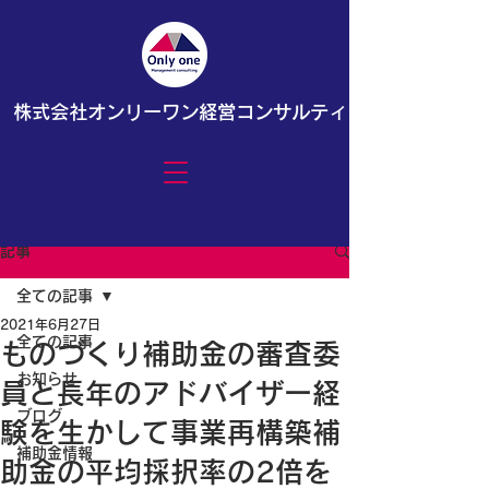
株式会社オンリーワン経営コンサルティング
記事
全ての記事
2021年6月27日
全ての記事
ものづくり補助金の審査委
お知らせ
員と長年のアドバイザー経
ブログ
験を生かして事業再構築補
補助金情報
助金の平均採択率の2倍を