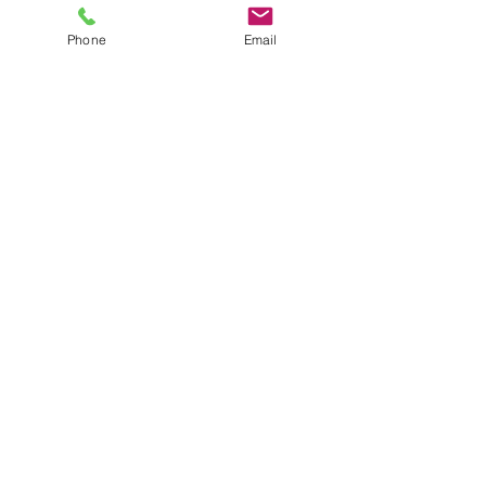
す。お気軽にご連絡をお願い
おります。よろし
いたします。またものづくり
たします。
Phone
Email
補助金や愛媛県の大型補助金
についてもご支援をいたして
おります。
株式会社
オンリーワン経営コンサル
ティング
〒790-0905
愛媛県松山市樽味4-10-5
携帯：090-7582-2406
TEL：089-941-2950