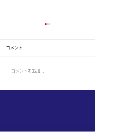
大型補助金応募支援いた
第12回事業再
します
の公募が令和6年
コメント
に開始されまし
国の事業再構築補助金の最後
弊社は補助金応募
の公募が開始されました。締
の事業計画書作成
は7月26日です
切は3月26日です。弊社は応
しております。お
コメントを追加…
募のための事業計画書作成支
絡をお願いいたし
援をさせていただいておりま
づくり補助金も対
す。お気軽にご連絡をお願い
おります。よろし
いたします。またものづくり
たします。
補助金や愛媛県の大型補助金
についてもご支援をいたして
おります。