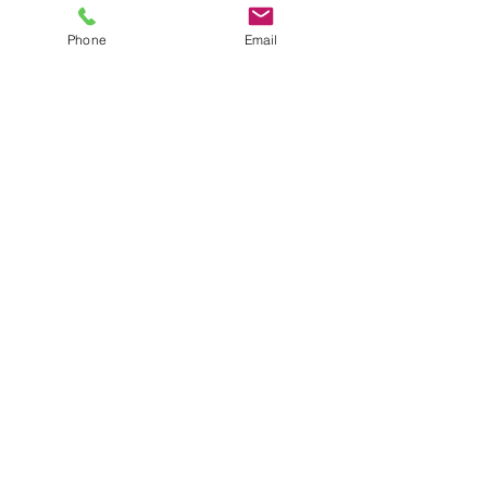
Phone
Email
株式会社
オンリーワン経営コンサル
ティング
〒790-0905
愛媛県松山市樽味4-10-5
携帯：090-7582-2406
TEL：089-941-2950