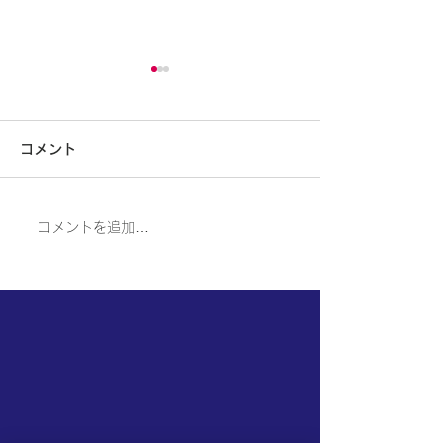
大型補助金応募支援いた
第12回事業再
します
の公募が令和6年
コメント
に開始されまし
国の事業再構築補助金の最後
弊社は補助金応募
の公募が開始されました。締
の事業計画書作成
は7月26日です
切は3月26日です。弊社は応
しております。お
コメントを追加…
募のための事業計画書作成支
絡をお願いいたし
援をさせていただいておりま
づくり補助金も対
す。お気軽にご連絡をお願い
おります。よろし
いたします。またものづくり
たします。
補助金や愛媛県の大型補助金
についてもご支援をいたして
おります。