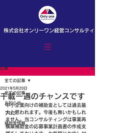
株式会社オンリーワン経営コンサルティング
記事
全ての記事
2021年5月29日
全ての記事
千載一遇のチャンスです
お知らせ
中小企業向けの補助金としては過去最
大と思われます。今後も無いかもしれ
ブログ
ません。当コンサルティングは事業再
補助金情報
構築補助金の応募事業計画書の作成支