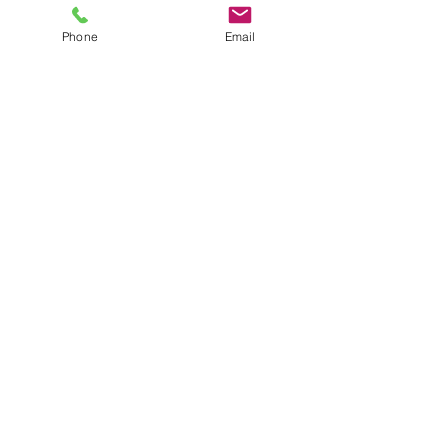
Phone
Email
株式会社
オンリーワン経営コンサル
ティング
〒790-0905
愛媛県松山市樽味4-10-5
携帯：090-7582-2406
TEL：089-941-2950