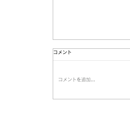
国の大型補助金 ものづくり
コメント
補助金が公募中です。
4月25日が締切です。弊社は応
コメントを追加…
募のための事業計画書の作成支援
をいたしております。お気軽にお
問い合わせください。よろしくお
願いいたします。