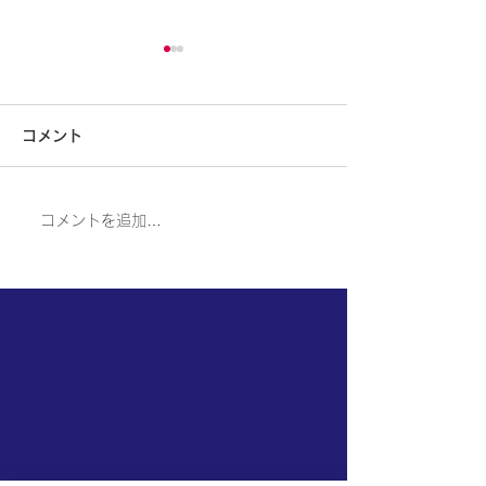
大型補助金応募支援いた
第12回事業再
します
の公募が令和6年
コメント
に開始されまし
国の事業再構築補助金の最後
弊社は補助金応募
の公募が開始されました。締
の事業計画書作成
は7月26日です
切は3月26日です。弊社は応
しております。お
コメントを追加…
募のための事業計画書作成支
絡をお願いいたし
援をさせていただいておりま
づくり補助金も対
す。お気軽にご連絡をお願い
おります。よろし
いたします。またものづくり
たします。
補助金や愛媛県の大型補助金
についてもご支援をいたして
おります。