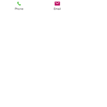
Phone
Email
株式会社
オンリーワン経営コンサル
ティング
〒790-0905
愛媛県松山市樽味4-10-5
携帯：090-7582-2406
TEL：089-941-2950