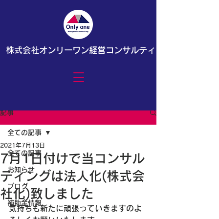
株式会社オンリーワン経営コンサルティング
記事
全ての記事
2021年7月13日
全ての記事
7月1日付けで当コンサル
お知らせ
ティングは法人化(株式会
ブログ
社化)致しました
補助金情報
気持ちも新たに頑張っていきますのよ